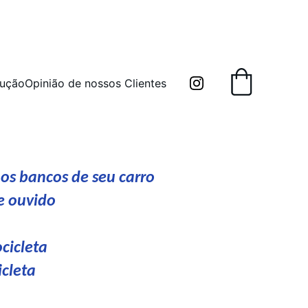
 em Neoprene
.
lução
Opinião de nossos Clientes
os bancos de seu carro
e ouvido
cicleta
cleta