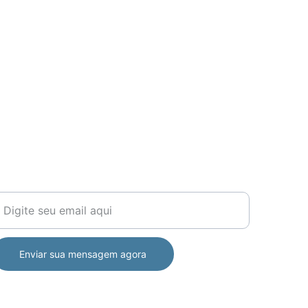
ONTATO
55 13 98203-0003
ontato@waree.com.br
hatsapp - (13) 
82030003
eu email para contato
Enviar sua mensagem agora