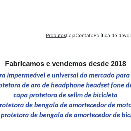
s Impermeáveis para Bancos de Carro
Produtos
Loja
Contato
Política de devo
Fabricamos e vendemos desde 2018
ra impermeável e universal do mercado para 
otetora de aro de headphone headset fone d
capa protetora de selim de bicicleta
rotetora de bengala de amortecedor de moto
 protetora de bengala de amortecedor de bici